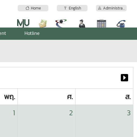
Home
English
Administrator
ent
Hotline
พฤ.
ศ.
ส.
1
2
3