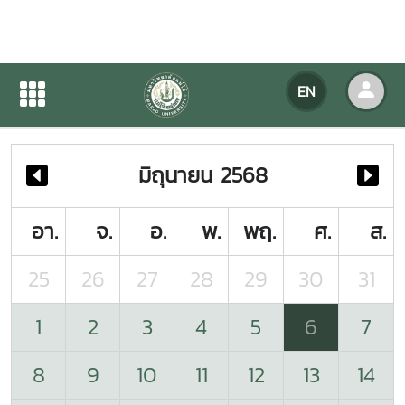
Agency Calendar
EN
Home
Agency Calendar
มิถุนายน 2568
อา.
จ.
อ.
พ.
พฤ.
ศ.
ส.
25
26
27
28
29
30
31
1
2
3
4
5
6
7
8
9
10
11
12
13
14