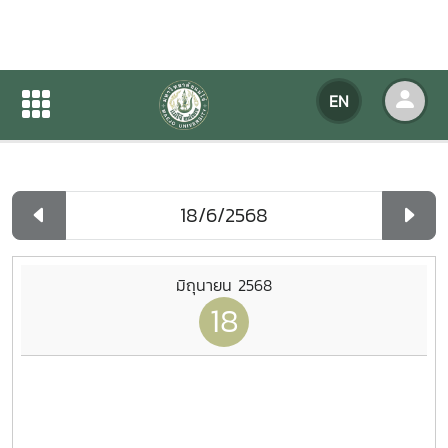
Agency Calendar
EN
Home
Agency Calendar
Day List
มิถุนายน 2568
18