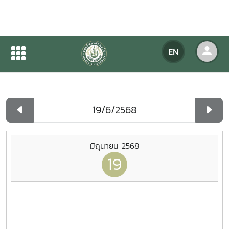
Agency Calendar
EN
Home
Agency Calendar
Day List
มิถุนายน 2568
19