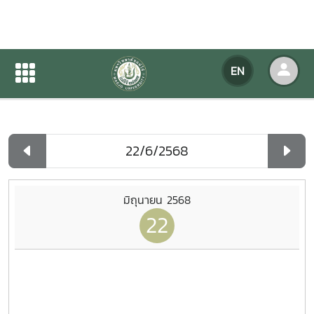
Agency Calendar
EN
Home
Agency Calendar
Day List
มิถุนายน 2568
22