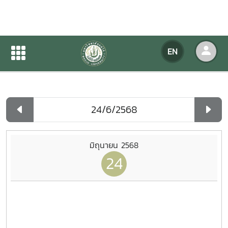
Agency Calendar
EN
Home
Agency Calendar
Day List
มิถุนายน 2568
24