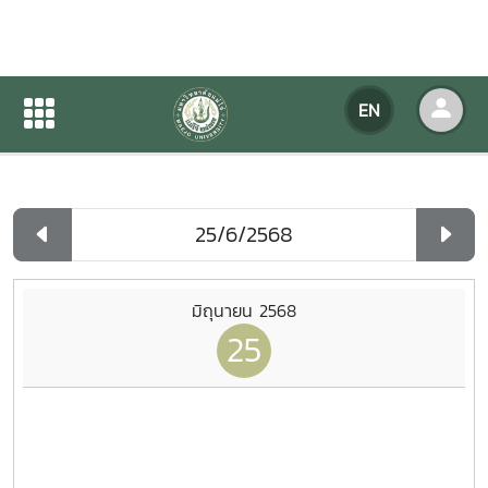
Agency Calendar
EN
Home
Agency Calendar
Day List
มิถุนายน 2568
25