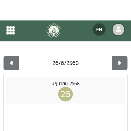
Agency Calendar
EN
Home
Agency Calendar
Day List
มิถุนายน 2568
26