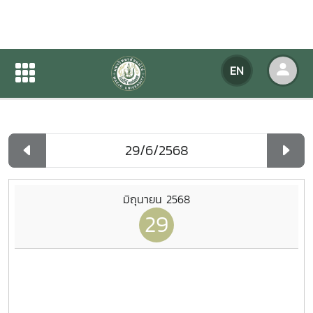
Agency Calendar
EN
Home
Agency Calendar
Day List
มิถุนายน 2568
29