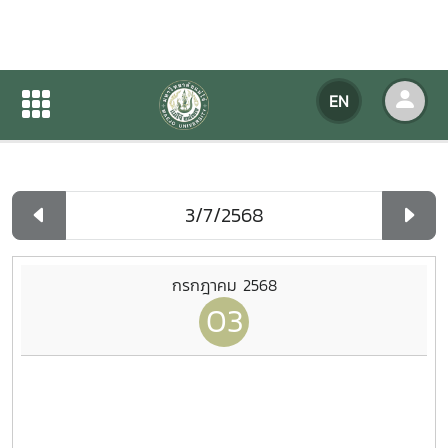
Agency Calendar
EN
Home
Agency Calendar
Day List
กรกฎาคม 2568
03