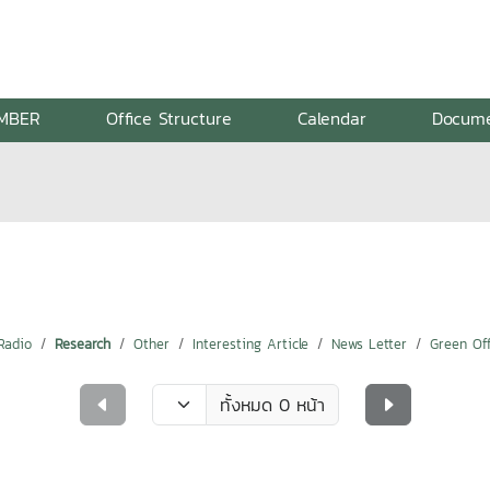
MBER
Office Structure
Calendar
Docum
Radio
Research
Other
Interesting Article
News Letter
Green Off
ทั้งหมด 0 หน้า