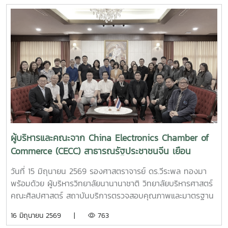
การสนับสนุนงบประมาณจากกรมความร่วมมือระหว่างประเทศ
กระทรวงการต่างประเทศ จัดฝึกอบรมให้แก่ผู้รับทุนรัฐบาลไทย
จากสาธารณรัฐประชาธิปไตยประชาชนลาว จำนวน 22 ราย
ระหว่างวันที่ 18 พฤษภาคม - 18 มิถุนายน 2569 ภายหลังจาก
การฝึกอบรมผู้รับทุนจะไปศึกษาระดับปริญญาโท ณ มหาวิทยาลัย
ต่าง ๆ ในประเทศไทยต่อไป
ผู้บริหารและคณะจาก China Electronics Chamber of
Commerce (CECC) สาธารณรัฐประชาชนจีน เยือน
มหาวิทยาลัย
วันที่ 15 มิถุนายน 2569 รองศาสตราจารย์ ดร.วีระพล ทองมา
พร้อมด้วย ผู้บริหารวิทยาลัยนานานาชาติ วิทยาลัยบริหารศาสตร์
คณะศิลปศาสตร์ สถาบันบริการตรวจสอบคุณภาพและมาตรฐาน
ผลิตภัณฑ์ ให้การต้อนรับ ผู้บริหารและคณะจาก China
16 มิถุนายน 2569 |
763
Electronics Chamber of Commerce (CECC) สาธารณรัฐ