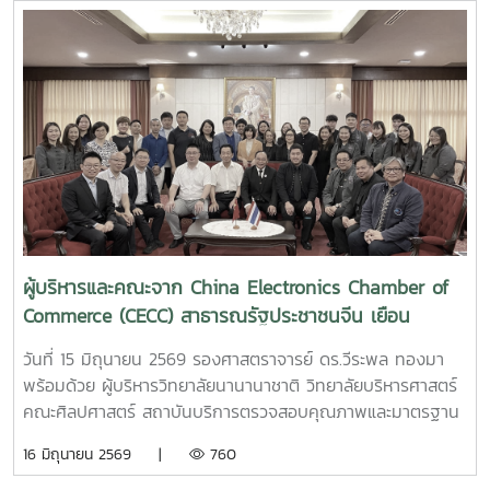
การสนับสนุนงบประมาณจากกรมความร่วมมือระหว่างประเทศ
กระทรวงการต่างประเทศ จัดฝึกอบรมให้แก่ผู้รับทุนรัฐบาลไทย
จากสาธารณรัฐประชาธิปไตยประชาชนลาว จำนวน 22 ราย
ระหว่างวันที่ 18 พฤษภาคม - 18 มิถุนายน 2569 ภายหลังจาก
การฝึกอบรมผู้รับทุนจะไปศึกษาระดับปริญญาโท ณ มหาวิทยาลัย
ต่าง ๆ ในประเทศไทยต่อไป
ผู้บริหารและคณะจาก China Electronics Chamber of
Commerce (CECC) สาธารณรัฐประชาชนจีน เยือน
มหาวิทยาลัย
วันที่ 15 มิถุนายน 2569 รองศาสตราจารย์ ดร.วีระพล ทองมา
พร้อมด้วย ผู้บริหารวิทยาลัยนานานาชาติ วิทยาลัยบริหารศาสตร์
คณะศิลปศาสตร์ สถาบันบริการตรวจสอบคุณภาพและมาตรฐาน
ผลิตภัณฑ์ ให้การต้อนรับ ผู้บริหารและคณะจาก China
16 มิถุนายน 2569 |
760
Electronics Chamber of Commerce (CECC) สาธารณรัฐ