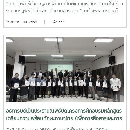
วิเทศสัมพันธ์ชำนาญการพิเศษ เป็นผู้แทนมหาวิทยาลัยแม่โจ้ ร่วม
งานวันรัฐพิธีวันที่ระลึกคล้ายวันสวรรคต "สมเด็จพระนารายณ์
มหาราช" ประจำปี 2569 ณ ห้องประชุมเฉลิมพระเกียรติ 80
15 กรกฎาคม 2569 |
273
พรรษา ศูนย์ราชการจังหวัดเชียงใหม่
อธิการบดีเป็นประธานในพิธีปิดโครงการฝึกอบรมหลักสูตร
เตรียมความพร้อมทักษะภาษาไทย (เพื่อการสื่อสารและการ
เขียนเอกสารวิชาการ) และภาษาอังกฤษให้แก่ผู้รับทุน
วันที่ 16 มิถุนายน 2569 อธิการบดีเป็นประธานในพิธีปิด