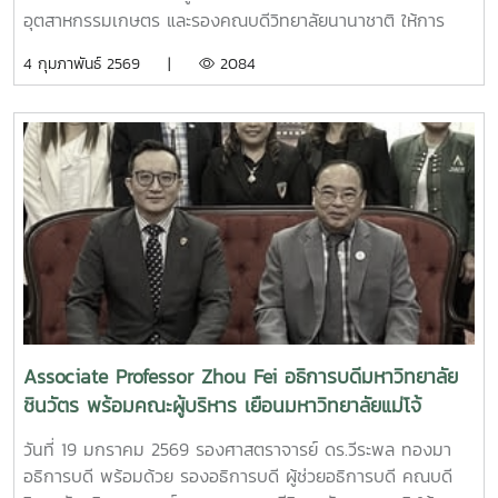
อุตสาหกรรมเกษตร และรองคณบดีวิทยาลัยนานาชาติ ให้การ
ต้อนรับ Dr. Sung-Chi Hsu รองอธิการบดี Chaoyang
4 กุมภาพันธ์ 2569 |
2084
University of Technology, Dr. Ru-Chu Shih ผู้อำนวยการก
องวิเทศสัมพันธ์ National Pingtung University of Science
and Technology พร้อมผู้บริหารและผู้จัดการโครงการ Taiwan-
Thailand INTECT Base ในโอกาสเยือนมหาวิทยาลัยแม่โจ้เพื่อ
หารือความร่วมมือทางวิชาการในการจัดตั้งฐานปฏิบัติการ
Taiwan-Thailand INTECT Base ณ มหาวิทยาลัยแม่โจ้ จังหวัด
เชียงใหม่ โดยจะเป็นศูนย์กลางการแลกเปลี่ยนความรู้ เทคโนโลยี
และการพัฒนาบุคลากรให้สอดคล้องกับความต้องการของตลาด
แรงงานระหว่างประเทศในปัจจุบัน ซึ่งมีเป้าหมายเพื่อส่งเสริม
ความร่วมมือด้านการศึกษาระหว่างสถาบันการศึกษาและภาค
อุตสาหกรรมในการบ่มเพาะและพัฒนานักศึกษาที่มีศักยภาพใน
การศึกษาต่อและการสร้างโอกาสในการทำงานในไต้หวัน นอกจาก
Associate Professor Zhou Fei อธิการบดีมหาวิทยาลัย
นี้ ได้เยี่ยมชมฐานเรียนรู้และปฏิบัติงานด้านวิศวกรรมเกษตรและ
ชินวัตร พร้อมคณะผู้บริหาร เยือนมหาวิทยาลัยแม่โจ้
วิศวกรรมอาหาร คณะวิศวกรรมและอุตสาหกรรมเกษตร
วันที่ 19 มกราคม 2569 รองศาสตราจารย์ ดร.วีระพล ทองมา
อธิการบดี พร้อมด้วย รองอธิการบดี ผู้ช่วยอธิการบดี คณบดี