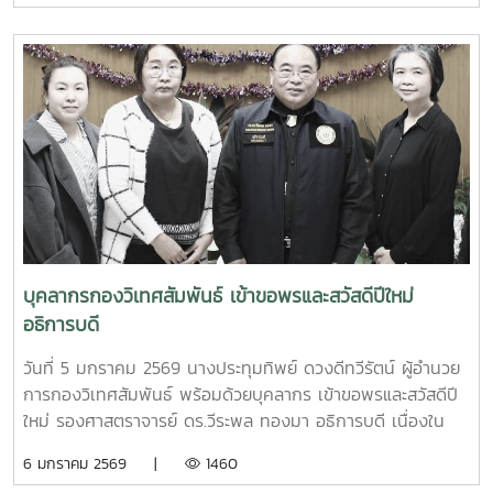
หารือความร่วมมือและสนับสนุนกิจกรรมด้านการศึกษาระหว่าง
มหาวิทยาลัยแม่โจ้และมหาวิทยาลัยในประเทศสาธารณรัฐประชาชน
จีน7 January 2026, Associate Professor Dr. Weerapon
Thongma, President of Maejo University, together with
Associate Dean of International College, and the
International Affairs Officers from Maejo University
visited the Consulate General of the People’s Republic
of China in Chiang Mai to greet the Consul General
Chen Haiping on the occasion of New Year 2026 and
to discuss academic connections between Maejo
University and the People’s Republic of China.
บุคลากรกองวิเทศสัมพันธ์ เข้าขอพรและสวัสดีปีใหม่
อธิการบดี
วันที่ 5 มกราคม 2569 นางประทุมทิพย์ ดวงดีทวีรัตน์ ผู้อำนวย
การกองวิเทศสัมพันธ์ พร้อมด้วยบุคลากร เข้าขอพรและสวัสดีปี
ใหม่ รองศาสตราจารย์ ดร.วีระพล ทองมา อธิการบดี เนื่องใน
โอกาสวันขึ้นปีใหม่ 2569
6 มกราคม 2569 |
1460