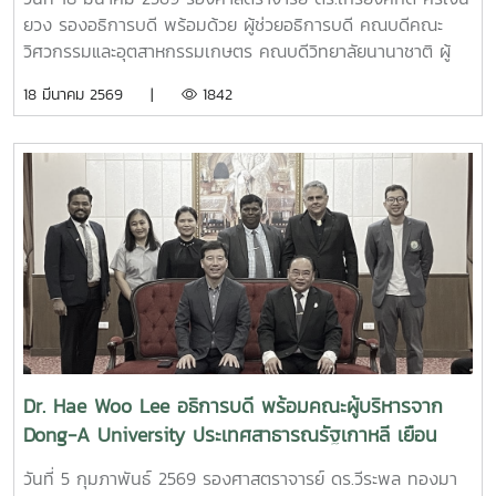
(INTECT Base)
ยวง รองอธิการบดี พร้อมด้วย ผู้ช่วยอธิการบดี คณบดีคณะ
วิศวกรรมและอุตสาหกรรมเกษตร คณบดีวิทยาลัยนานาชาติ ผู้
อำนวยการสำนักบริหารและพัฒนาวิชาการ และผู้บริหาร อาจารย์
18 มีนาคม 2569 |
1842
วิทยาลัยนานาชาติ ให้การต้อนรับ Dr. Wen-Goang Yang รอง
อธิการบดี พร้อมผู้บริหารจาก Chaoyang University of
Technology ไต้หวัน ในโอกาสเยือนมหาวิทยาลัยแม่โจ้เพื่อหารือ
ความก้าวหน้าในการจัดตั้งฐานปฏิบัติการ International Talent
Circulation Base (INTECT Base) ณ มหาวิทยาลัยแม่โจ้
จังหวัดเชียงใหม่ INTECT Base เป็นหน่วยงานที่จัดตั้งขึ้นโดย
กระทรวงศึกษาธิการไต้หวัน (MOE) เพื่อเป็นหน่วยงานในการขับ
เคลื่อน โครงการ International Industrial Talents
Education Special Program (INTENSE Program) ซึ่งเป็น
โครงการความร่วมมือพิเศษระหว่างกระทรวงศึกษาธิการไต้หวัน
(MOE) ร่วมกับภาคอุตสาหกรรมและมหาวิทยาลัยชั้นนำในไต้หวัน
เพื่อดึงดูดผู้มีความสามารถจากนานาชาติให้ไปศึกษาต่อและสร้าง
Dr. Hae Woo Lee อธิการบดี พร้อมคณะผู้บริหารจาก
โอกาสในการทำงานในไต้หวัน หลังจากสำเร็จการศึกษา
Dong-A University ประเทศสาธารณรัฐเกาหลี เยือน
มหาวิทยาลัยแม่โจ้
วันที่ 5 กุมภาพันธ์ 2569 รองศาสตราจารย์ ดร.วีระพล ทองมา