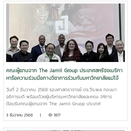
คณะผู้แทนจาก The Jamii Group ประเทศสหรัฐอเมริกา
หารือความร่วมมือทางวิชาการร่วมกับมหาวิทยาลัยแม่โจ้
วันที่ 2 ธันวาคม 2568 รองศาสตราจารย์ ดร.วีระพล ทองมา
อธิการบดี พร้อมด้วยผู้บริหารมหาวิทยาลัยและคณะ ให้การ
ต้อนรับคณะผู้แทนจาก The Jamii Gruop ประเทศ
สหรัฐอเมริกา ในโอกาสเดินทางมาเยือนมหาวิทยาลัยแม่โจ้เพื่อ
3 ธันวาคม 2568 |
1817
หารือความร่วมมือทางวิชาการในการแลกเปลี่ยนองค์ความรู้
นวัตกรรมและเทคโนโลยีด้านวิชาการเกษตร ซึ่ง The Jamii