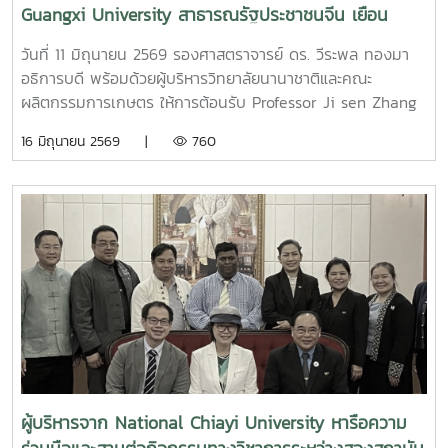
Guangxi University สาธารณรัฐประชาชนจีน เยือน
มหาวิทยาลัยแม่โจ้
วันที่ 11 มิถุนายน 2569 รองศาสตราจารย์ ดร. วีระพล ทองมา
อธิการบดี พร้อมด้วยผู้บริหารวิทยาลัยนานาชาติและคณะ
ผลิตกรรมการเกษตร ให้การต้อนรับ Professor Ji sen Zhang
คณบดีและผู้บริหาร จาก College of Agriculture, Guangxi
16 มิถุนายน 2569 |
760
University ประเทศสาธารณรัฐประชาชนจีน ในโอกาสเยือน
มหาวิทยาลัยแม่โจ้ ? เพื่อหารือและลงนามความร่วมมือทาง
วิชาการ (MOU) ในการดำเนินกิจกรรมการแลกเปลี่ยนบุคลากร
และนักศึกษาระหว่าง 2 มหาวิทยาลัย
ผู้บริหารจาก National Chiayi University หารือความ