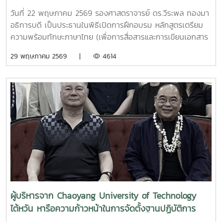
เขียนเอกสารวิชาการ) และภาษาอังกฤษให้แก่ผู้รับรัฐบาล
วันที่ 22 พฤษภาคม 2569 รองศาสตราจารย์ ดร.วีระพล ทองมา
ไทยระดับปริญญาโท
อธิการบดี เป็นประธานในพิธีเปิดการฝึกอบรม หลักสูตรเตรียม
ความพร้อมทักษะภาษาไทย (เพื่อการสื่อสารและการเขียนเอกสาร
วิชาการ) และภาษาอังกฤษให้แก่ผู้รับรัฐบาลไทยระดับปริญญาโท
29 พฤษภาคม 2569 |
4614
สาขาการพัฒนาทรัพยากรมนุษย์ ? ภายใต้แผนงานความร่วมมือ
เพื่อการพัฒนาไทย - ลาว ประจำปี 2569 โดยมี คณบดี ผู้
บริหาร อาจารย์คณะศิลปศาสตร์ และคุณสุดารัตน์ อุ่นชัยยา
หัวหน้ากลุ่มงานบริหารทุนศึกษา ? เป็นผู้แทนจากกรมความร่วม
มือระหว่างประเทศ กระทรวงการต่างประเทศ เข้าร่วมพิธีเปิดการ
ฝึกอบรมฯ พร้อมปฐมนิเทศ และชี้แจงกฎระเบียบการรับทุน การ
ฝึกอบรมฯ ครั้งนี้ มีผู้รับทุนรัฐบาลไทยจากสาธารณรัฐ
ประชาธิปไตยประชาชนลาว เข้าร่วมการฝึกอบรม ทั้งสิ้น 20 ราย
ในระหว่างวันที่ 18 พฤษภาคม -? 18 มิถุนายน 2569 ณ คณะ
ศิลปศาสตร์มหาวิทยาลัยแม่โจ้ จังหวัดเชียงใหม่ ทั้งนี้ ภายหลัง
เสร็จสิ้นการฝึกอบรมเตรียมความพร้อมฯ ผู้รับทุนจะเข้าศึกษาต่อ
ในมหาวิทยาลัยของแต่ละบุคคลต่อไป
ผู้บริหารจาก Chaoyang University of Technology
ไต้หวัน หารือความก้าวหน้าในการจัดตั้งฐานปฏิบัติการ
International Talent Circulation Base (INTECT