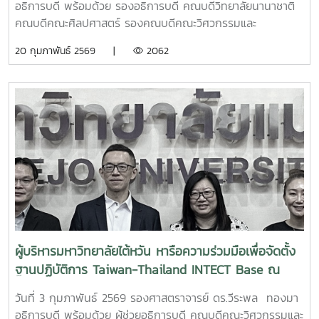
อธิการบดี พร้อมด้วย รองอธิการบดี คณบดีวิทยาลัยนานาชาติ
คณบดีคณะศิลปศาสตร์ รองคณบดีคณะวิศวกรรมและ
อุตสาหกรรมเกษตร รองคณบดีคณะบริหารธุรกิจ รองคณบดี
20 กุมภาพันธ์ 2569 |
2062
วิทยาลัยพลังงานทดแทน รองคณบดีวิทยาลัยนานาชาติ ผู้ช่วย
คณบดีวิทยาลัยนานาชาติ และผู้เชี่ยวชาญชาวต่างประเทศ ให้การ
ต้อนรับ Dr. Hae Woo Lee อธิการบดี พร้อมคณะผู้บริหาร จาก
Dong-A University ประเทศสาธารณรัฐเกาหลี ในโอกาสเยือน
มหาวิทยาลัยแม่โจ้เพื่อหารือและลงนามความร่วมมือทางวิชาการ
(MOU) ในการแลกเปลี่ยนองค์ความรู้ทางด้านวิชาการ การวิจัย
การแลกเปลี่ยนบุคลากรและนักศึกษาระหว่างสองมหาวิทยาลัย
นอกจากนี้ ได้ศึกษาดูงานและเยี่ยมชมห้องปฏิบัติการด้าน
นวัตกรรมพลังงานทดแทน Hydrogen Energy และ Power
Semiconductor ณ วิทยาลัยพลังงานทดแทน
ผู้บริหารมหาวิทยาลัยไต้หวัน หารือความร่วมมือเพื่อจัดตั้ง
ฐานปฏิบัติการ Taiwan-Thailand INTECT Base ณ
มหาวิทยาลัยแม่โจ้
วันที่ 3 กุมภาพันธ์ 2569 รองศาสตราจารย์ ดร.วีระพล ทองมา
อธิการบดี พร้อมด้วย ผู้ช่วยอธิการบดี คณบดีคณะวิศวกรรมและ