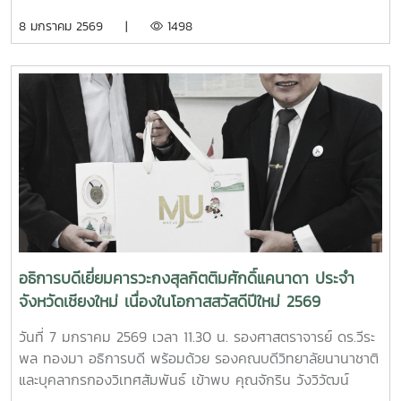
กงสุลกิตติมศักดิ์สาธารณรัฐเกาหลี ประจำจังหวัดเชียงใหม่ เพื่อ
8 มกราคม 2569 |
1498
เยี่ยมคารวะเนื่องในโอกาสสวัสดีปีใหม่ 25697 January 2026,
Associate Professor Dr. Weerapon Thongma, President
of Maejo University, together with Associate Dean of
International College, and the International Affairs
Officers, Maejo University visited the Republic of
Korea Honorary Consulate in Chiang Mai to greet
Honorary Consul Vatchara Tantranont on the occasion
on New Year Festival 2026.
อธิการบดีเยี่ยมคารวะกงสุลกิตติมศักดิ์แคนาดา ประจำ
จังหวัดเชียงใหม่ เนื่องในโอกาสสวัสดีปีใหม่ 2569
วันที่ 7 มกราคม 2569 เวลา 11.30 น. รองศาสตราจารย์ ดร.วีระ
พล ทองมา อธิการบดี พร้อมด้วย รองคณบดีวิทยาลัยนานาชาติ
และบุคลากรกองวิเทศสัมพันธ์ เข้าพบ คุณจักริน วังวิวัฒน์