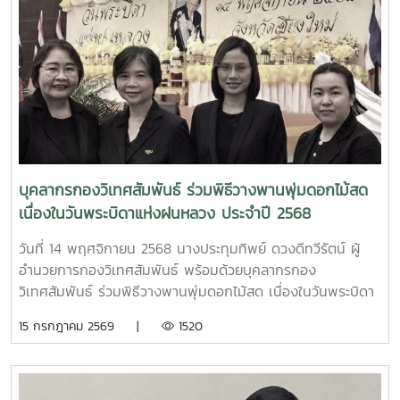
พร้อมด้วยคณะ จาก Pampanga State Agricultural
University ประเทศฟิลิปปินส์ ในโอกาสเดินทางมาเยือน
มหาวิทยาลัยแม่โจ้เพื่อหารือความร่วมมือทางวิชาการในการแลก
เปลี่ยนการเรียนการสอน บุคลากรและนักศึกษา พร้อมนี้ได้เยี่ยม
ชมและหารือร่วมกับฝ่ายบัณฑิตศึกษา สำนักบริหารและพัฒนา
วิชาการ ในการสร้างความร่วมมือทางวิชาการร่วมกันในอนาคต
บุคลากรกองวิเทศสัมพันธ์ ร่วมพิธีวางพานพุ่มดอกไม้สด
เนื่องในวันพระบิดาแห่งฝนหลวง ประจำปี 2568
วันที่ 14 พฤศจิกายน 2568 นางประทุมทิพย์ ดวงดีทวีรัตน์ ผู้
อำนวยการกองวิเทศสัมพันธ์ พร้อมด้วยบุคลากรกอง
วิเทศสัมพันธ์ ร่วมพิธีวางพานพุ่มดอกไม้สด เนื่องในวันพระบิดา
แห่งฝนหลวง ประจำปี 2568 เพื่อน้อมรำลึกในพระ
15 กรกฎาคม 2569 |
1520
มหากรุณาธิคุณของพระบาทสมเด็จพระบรมชนกาธิเบศร มหา
ภูมิพลอดุลยเดชมหาราช บรมนาถบพิตร “พระบิดาแห่งฝน
หลวง” ณ ห้องราชพฤกษ์ อาคารนิทรรศการ 1 อุทยานหลวง
ราชพฤกษ์ ตำบลแม่เหียะ อำเภอเมืองเชียงใหม่ จังหวัดเชียงใหม่