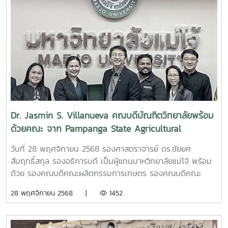
Group พร้อมที่จะสนับสนุนมหาวิทยาลัยแม่โจ้และบุคลากรในการ
ดำเนินงานเพื่อพัฒนาความร่วมมือทางวิชาการร่วมกันในอนาคต
Dr. Jasmin S. Villanueva คณบดีบัณฑิตวิทยาลัยพร้อม
ด้วยคณะ จาก Pampanga State Agricultural
University ประเทศฟิลิปปินส์ เยือนมหาวิทยาลัยแม่โจ้
วันที่ 28 พฤศจิกายน 2568 รองศาสตราจารย์ ดร.ชัยยศ
สัมฤทธิ์สกุล รองอธิการบดี เป็นผู้แทนมาหวิทยาลัยแม่โจ้ พร้อม
ด้วย รองคณบดีคณะผลิตกรรมการเกษตร รองคณบดีคณะ
เทคโนโลยีการประมงและทรัพยากรทางน้ำ ผู้ช่วยคณบดีวิทยาลัย
28 พฤศจิกายน 2568 |
1452
นานาชาติ ผู้อำนวยการอุทยานวิทยาศาสตร์เทคโนโลยีเกษตรและ
อาหาร รองผู้อำนวยการสำนักบริหารและพัฒนาวิชาการ ให้การ
ต้อนรับ Dr. Jasmin S. Villanueva คณบดีบัณฑิตวิทยาลัย