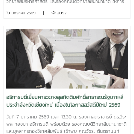
วิทยาลัยบริหารศาสตร์ และรองคณบดีวิทยาลัยนานาชาติ ให้การ
ต้อนรับ Associate Professor Zhou Fei อธิการบดี
19 มกราคม 2569 |
2092
มหาวิทยาลัยชินวัตร พร้อมคณะผู้บริหาร ในโอกาสเยือน
มหาวิทยาลัยแม่โจ้ เพื่อหารือและลงนามความร่วมมือทางวิชาการ
(MOU) ในการส่งเสริมกิจกรรมทางด้านวิชาการ การแลกเปลี่ยน
องค์ความรู้
อธิการบดีเยี่ยมคารวะกงสุลกิตติมศักดิ์สาธารณรัฐเกาหลี
ประจำจังหวัดเชียงใหม่ เนื่องในโอกาสสวัสดีปีใหม่ 2569
วันที่ 7 มกราคม 2569 เวลา 13.30 น. รองศาสตราจารย์ ดร.วีระ
พล ทองมา อธิการบดี พร้อมด้วย รองคณบดีวิทยาลัยนานาชาติ
และบุคลากรกองวิเทศสัมพันธ์ เข้าพบ คุณวัชระ ตันตรานนท์