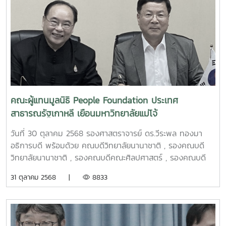
เพื่อน้อมรำลึกในพระมหากรุณาธิคุณของพระบาทสมเด็จพระบรม
ชนกาธิเบศร มหาภูมิพลอดุลยเดชมหาราช บรมนาถบพิตร “พระ
บิดาแห่งฝนหลวง”ด้วยคณะรัฐมนตรีได้มีมติเมื่อวันที่ 20
สิงหาคม 2545 กำหนดให้วันที่ 14 พฤศจิกายนของทุกปี เป็น
วันพระบิดาแห่งฝนหลวง เพื่อจารึกไว้ในประวัติศาสตร์ของชาติ
ไทยให้ประชาชนและอนุชนรุ่นหลังได้มีโอกาสแสดงความจงรักภักดี
และน้อมรำลึกในพระมาหากรุณาธิคุณของพระบาทสมเด็จ
พระบรมชนกาธิเบศร มหาภูมิพลอดุลยเดชมหาราช บรมนาถ
คณะผู้แทนมูลนิธิ People Foundation ประเทศ
บพิตร “พระบิดาแห่งฝนหลวง”
สาธารณรัฐเกาหลี เยือนมหาวิทยาลัยแม่โจ้
วันที่ 30 ตุลาคม 2568 รองศาสตราจารย์ ดร.วีระพล ทองมา
อธิการบดี พร้อมด้วย คณบดีวิทยาลัยนานาชาติ , รองคณบดี
วิทยาลัยนานาชาติ , รองคณบดีคณะศิลปศาสตร์ , รองคณบดี
คณะผลิตกรรมการเกษตร ร่วมให้การต้อนรับ Mr. Chuang
31 ตุลาคม 2568 |
8833
Yoo-seok ประธานกรรมการ และคณะผู้แทนมูลนิธิ People
Foundation ประเทศสาธารณรัฐเกาหลี ในโอกาสที่มาเยือน
มหาวิทยาลัยแม่โจ้เพื่อหารือและลงนามความร่วมมือทางวิชาการ
(MOU) ในการส่งเสริมและสนับสนุนความร่วมมือทางด้านวิชาการ