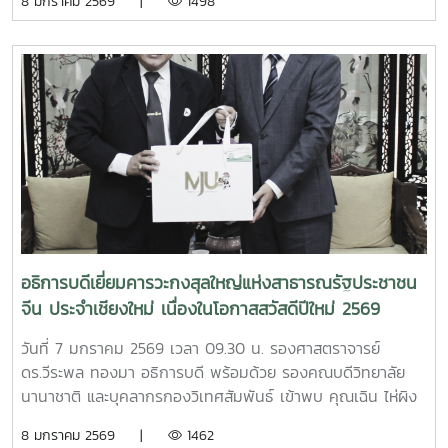
8 มกราคม 2569 |
1498
ปีใหม่ 2569 พร้อมกันนี้ ได้มีการหารือความร่วมมือและสนับสนุน
กิจกรรมด้านการศึกษาระหว่างมหาวิทยาลัยแม่โจ้และมหาวิทยาลัย
ในประเทศญี่ปุ่น และสานความสัมพันธ์ในด้านต่าง ๆ7 January
2026, Associate Professor Dr. Weerapon Thongma,
President of Maejo University, together with Associate
Dean of International College, and the International
Affairs Officers from Maejo University visited the
Consulate General of Japan in Chiang Mai to greet the
Consul General HARADA Masaru on the occasion of
New Year 2026 and to discuss academic connections
between Maejo University and Japan.
อธิการบดีเยี่ยมคารวะกงสุลใหญ่แห่งสาธารณรัฐประชาชน
จีน ประจำเชียงใหม่ เนื่องในโอกาสสวัสดีปีใหม่ 2569
วันที่ 7 มกราคม 2569 เวลา 09.30 น. รองศาสตราจารย์
ดร.วีระพล ทองมา อธิการบดี พร้อมด้วย รองคณบดีวิทยาลัย
นานาชาติ และบุคลากรกองวิเทศสัมพันธ์ เข้าพบ คุณเฉิน ไห่ผิง
กงสุลใหญ่แห่งสาธารณรัฐประชาชนจีน ประจำเชียงใหม่ เพื่อ
8 มกราคม 2569 |
1462
เยี่ยมคารวะเนื่องในโอกาสสวัสดีปีใหม่ 2569 พร้อมกันนี้ ได้มีการ