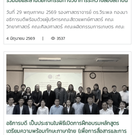
ร่วมมือและสานต่อกิจกรรมทางวิชาการระหว่างสองสถาบัน
วันที่ 29 พฤษภาคม 2569 รองศาสตราจารย์ ดร.วีระพล ทองมา
อธิการบดีพร้อมด้วยผู้บริหารคณะสัตวแพทย์ศาสตร์ คณะ
วิทยาศาสตร์ คณะศิลปศาสตร์ คณะผลิตกรรมการเกษตร คณะ
เทคโนโลยีสัตวศาสตร์และเทคโนโลยี วิทยาลัยนานาชาติ และ
4 มิถุนายน 2569 |
3537
วิทยาลัยพลังงานทดแทน ให้การต้อนรับ Dr. Yuen-Chun
Huang รองอธิการบดี และผู้บริหารจาก National Chiayi
University ไต้หวัน ในโอกาสเรียนมหาวิทยาลัยแม่โจ้เพื่อหารือ
ความร่วมมือและสานต่อกิจกรรมทางวิชาการระหว่างสองสถาบัน
อธิการบดี เป็นประธานในพิธีเปิดการฝึกอบรมหลักสูตร
เตรียมความพร้อมทักษะภาษาไทย (เพื่อการสื่อสารและการ