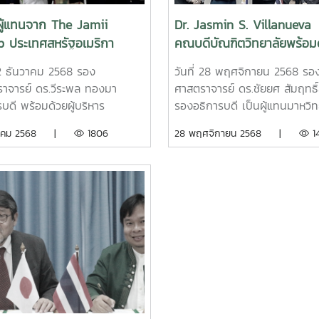
 University, together with
President of Maejo Universi
iate Dean of International
together with Associate De
ู้แทนจาก The Jamii
Dr. Jasmin S. Villanueva
ge, and the International
International College, and 
p ประเทศสหรัฐอเมริกา
คณบดีบัณฑิตวิทยาลัยพร้อม
rs Officers from Maejo
International Affairs Officer
ความร่วมมือทางวิชาการร่วม
คณะ จาก Pampanga Stat
rsity visited the Consulate
from Maejo University visi
่ 2 ธันวาคม 2568 รอง
วันที่ 28 พฤศจิกายน 2568 รอ
าวิทยาลัยแม่โจ้
Agricultural University ป
al of Japan in Chiang Mai
the Consulate General of t
าจารย์ ดร.วีระพล ทองมา
ศาสตราจารย์ ดร.ชัยยศ สัมฤทธิ์
ฟิลิปปินส์ เยือนมหาวิทยาลัยแ
eet the Consul General
People’s Republic of China 
รบดี พร้อมด้วยผู้บริหาร
รองอธิการบดี เป็นผู้แทนมาหวิท
DA Masaru on the occasion
Chiang Mai to greet the Co
ทยาลัยและคณะ ให้การต้อนรับ
แม่โจ้ พร้อมด้วย รองคณบดีค
นวาคม 2568 |
1806
28 พฤศจิกายน 2568 |
1
w Year 2026 and to discuss
General Chen Haiping on t
้แทนจาก The Jamii Gruop
ผลิตกรรมการเกษตร รองคณบ
emic connections between
occasion of New Year 2026
ศสหรัฐอเมริกา ในโอกาสเดิน
เทคโนโลยีการประมงและทรัพยา
 University and Japan.
to discuss academic connec
ยือนมหาวิทยาลัยแม่โจ้เพื่อ
น้ำ ผู้ช่วยคณบดีวิทยาลัยนานาชาต
between Maejo University 
ความร่วมมือทางวิชาการในการ
อำนวยการอุทยานวิทยาศาสตร์
the People’s Republic of Ch
ลี่ยนองค์ความรู้ นวัตกรรมและ
เทคโนโลยีเกษตรและอาหาร รองผู
โลยีด้านวิชาการเกษตร ซึ่ง The
อำนวยการสำนักบริหารและพัฒ
 Group พร้อมที่จะสนับสนุน
วิชาการ ให้การต้อนรับ Dr. Jas
ทยาลัยแม่โจ้และบุคลากรในการ
Villanueva คณบดีบัณฑิตวิทยา
นงานเพื่อพัฒนาความร่วมมือ
พร้อมด้วยคณะ จาก Pampang
ชาการร่วมกันในอนาคต
State Agricultural Universit
ประเทศฟิลิปปินส์ ในโอกาสเดิน