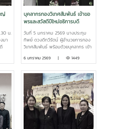
Maejo University visited the
Republic of Korea Honorary
หญ่
บุคลากรกองวิเทศสัมพันธ์ เข้าขอ
Consulate in Chiang Mai to
พรและสวัสดีปีใหม่อธิการบดี
greet Honorary Consul Vatchara
ส
Tantranont on the occasion on
.30 น.
วันที่ 5 มกราคม 2569 นางประทุม
New Year Festival 2026.
องมา
ทิพย์ ดวงดีทวีรัตน์ ผู้อำนวยการกอง
ดี
วิเทศสัมพันธ์ พร้อมด้วยบุคลากร เข้า
กอง
ขอพรและสวัสดีปีใหม่ รอง
6 มกราคม 2569 |
1449
่ผิง
ศาสตราจารย์ ดร.วีระพล ทองมา
าชนจีน
อธิการบดี เนื่องในโอกาสวันขึ้นปีใหม่
นื่อง
2569
กันนี้
ับสนุน
ัยใน
7
ongma,