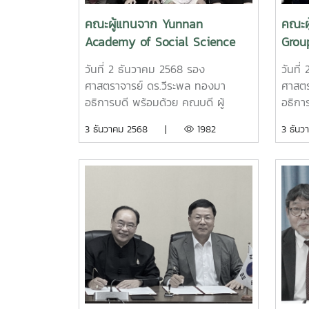
การศึกษา การแลกเปลี่ยนนักศึกษา
Maejo
ของประเทศแคนาดาให้กับบุคลากรและ
Assoc
คณะผู้แทนจาก Yunnan
คณะผ
นักศึกษามหาวิทยาลัยแม่โจ้7 January
Colle
Academy of Social Science
Grou
2026, Associate Professor Dr.
Affai
ประเทศสาธารณรัฐประชาชนจีน
หารือ
Weerapon Thongma, President of
Unive
วันที่ 2 ธันวาคม 2568 รอง
วันที
หารือความร่วมมือทางวิชาการ
กับมห
Maejo University, together with
Gener
ศาสตราจารย์ ดร.วีระพล ทองมา
ศาสตร
Associate Dean of International
to gr
อธิการบดี พร้อมด้วย คณบดี ผู้
อธิกา
College, and the International
HARA
บริหาร และอาจารย์วิทยาลัยนานาชาติ
มหาวิ
3 ธันวาคม 2568 |
1982
3 ธั
Affairs Officers, Maejo University
of Ne
ให้การต้อนรับคณะผู้แทนจาก Yannan
คณะผู
visited the Canadian Honorary
acad
Academy of Social Science
ประเท
Consulate in Chiang Mai to
Maejo
ประเทศสาธารณรัฐประชาชนจีน ใน
ทางมาเ
greet Honorary Consul Jakarin
โอกาสเดินทางมาเยือนมหาวิทยาลัยแม่
หารือ
Wangviwat on the occasion on
โจ้เพื่อหารือความร่วมมือทางวิชาการใน
แลกเป
New Year Festival 2026 and to
การแลกเปลี่ยนองค์ความรู้และงานวิจัย
เทคโน
discuss the academic
ร่วมกัน
Jamii
connections between Maejo
มหาวิ
University and Canadian
ดำเนิ
education.
ทางวิ