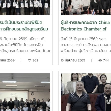
รบดีเป็นประธานในพิธีปิด
ผู้บริหารและคณะจาก China
การฝึกอบรมหลักสูตรเตรียม
Electronics Chamber of
พร้อมทักษะภาษาไทย (เพื่อ
Commerce (CECC) สาธารณ
 16 มิถุนายน 2569 อธิการบดี
วันที่ 15 มิถุนายน 2569 รอง
ื่อสารและการเขียนเอกสาร
ประชาชนจีน เยือนมหาวิทยาล
ระธานในพิธีปิด โครงการฝึก
ศาสตราจารย์ ดร.วีระพล ทองม
าร) และภาษาอังกฤษให้แก่
ลักสูตรเตรียมความพร้อมทักษะ
พร้อมด้วย ผู้บริหารวิทยาลัยนา
บทุนรัฐบาลไทยระดับปริญญา
ทย (เพื่อการสื่อสารและการเขียน
ชาติ วิทยาลัยบริหารศาสตร์ คณ
ิถุนายน 2569 |
963
16 มิถุนายน 2569 |
744
รวิชาการ) และภาษาอังกฤษให้
ศิลปศาสตร์ สถาบันบริการตรว
้รับทุนรัฐบาลไทยระดับปริญญาโท
คุณภาพและมาตรฐานผลิตภัณฑ์
ารพัฒนาทรัพยากรมนุษย์ ภาย
ให้การต้อนรับ ผู้บริหารและคณะ
นงานความร่วมมือเพื่อการ
China Electronics Chamber 
ไทย - ลาวประจำปี 2569คณะ
Commerce (CECC) สาธารณรั
สตร์ มหาวิทยาลัยแม่โจ้ ได้รับ
ประชาชนจีน ในโอกาสเยือน
นับสนุนงบประมาณจากกรม
มหาวิทยาลัย เพื่อหารือและลงนา
่วมมือระหว่างประเทศ กระทรวง
ความร่วมมือทางวิชาการ (MOU)
างประเทศ จัดฝึกอบรมให้แก่ผู้รับ
กับ สถาบันบริการตรวจตรวจส