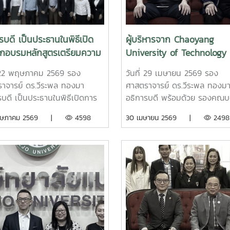
ฐบาลไทยจากสาธารณรัฐ
คุณภาพและมาตรฐานผลิตภัณฑ์ 
ธิปไตยประชาชนลาว จำนวน 22
มหาวิทยาลัยแม่โจ้ ในการแลกเปล
ะหว่างวันที่ 18 พฤษภาคม - 18
แลกเปลี่ยนแลกเปลี่ยนแลกเปลี่
รบดี เป็นประธานในพิธีเปิด
ผู้บริหารจาก Chaoyang
ายน 2569 ภายหลังจากการฝึก
เปลี่ยนแลกเปลี่ยนแลกเปลี่ยนพ
ึกอบรมหลักสูตรเตรียมความ
University of Technology
ู้รับทุนจะไปศึกษาระดับปริญญา
และแลกเปลี่ยนเรียนรู้ทางด้านวิ
ทักษะภาษาไทย (เพื่อการ
ไต้หวัน หารือความก้าวหน้าใ
มหาวิทยาลัยต่าง ๆ ใน
ร่วมกันนอกจากนี้ ได้เยี่ยมชมสถ
่ 22 พฤษภาคม 2569 รอง
วันที่ 29 เมษายน 2569 รอง
ารและการเขียนเอกสาร
จัดตั้งฐานปฏิบัติการ
ศไทยต่อไป
ตรวจสอบคุณภาพและมาตรฐาน
าจารย์ ดร.วีระพล ทองมา
ศาสตราจารย์ ดร.วีระพล ทองม
าร) และภาษาอังกฤษให้แก่
International Talent
ผลิตภัณฑ์ (IQS) และ คณะศิลป
รบดี เป็นประธานในพิธีเปิดการ
อธิการบดี พร้อมด้วย รองคณบ
บรัฐบาลไทยระดับปริญญาโท
Circulation Base (INTECT
รม หลักสูตรเตรียมความพร้อม
วิศวกรรมและอุตสาหกรรมเกษต
ฤษภาคม 2569 |
4598
30 เมษายน 2569 |
2498
Base) ณ มหาวิทยาลัยแม่โจ้
ภาษาไทย (เพื่อการสื่อสารและ
รองคณบดีวิทยาลัยนานาชาติ ให
จังหวัดเชียงใหม่
ียนเอกสารวิชาการ) และภาษา
ต้อนรับ Dr. Wen-Goang Yan
ให้แก่ผู้รับรัฐบาลไทยระดับ
อธิการบดี พร้อมผู้บริหารจาก
ญาโท สาขาการพัฒนาทรัพยากร
Chaoyang University of
์ ? ภายใต้แผนงานความร่วมมือ
Technology ไต้หวัน ในโอกาสเย
การพัฒนาไทย - ลาว ประจำปี
มหาวิทยาลัยแม่โจ้เพื่อหารือควา
โดยมี คณบดี ผู้บริหาร อาจารย์
ก้าวหน้าในการจัดตั้งฐานปฏิบัติ
ลปศาสตร์ และคุณสุดารัตน์ อุ่น
International Talent Circula
 หัวหน้ากลุ่มงานบริหารทุนศึกษา
Base (INTECT Base) ณ