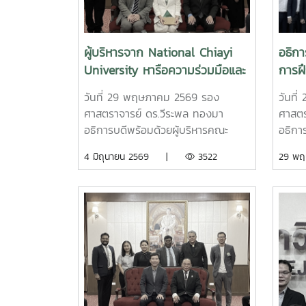
ทุนรั
ประชา
ราย ร
ผู้บริหารจาก National Chiayi
อธิกา
มิถุน
University หารือความร่วมมือและ
การฝ
อบรมผ
สานต่อกิจกรรมทางวิชาการ
พร้อม
โท ณ 
วันที่ 29 พฤษภาคม 2569 รอง
วันที
ระหว่างสองสถาบัน
สื่อส
ประเท
ศาสตราจารย์ ดร.วีระพล ทองมา
ศาสตร
วิชาก
อธิการบดีพร้อมด้วยผู้บริหารคณะ
อธิกา
ผู้รั
สัตวแพทย์ศาสตร์ คณะวิทยาศาสตร์
ฝึกอบ
4 มิถุนายน 2569 |
3522
29 พ
คณะศิลปศาสตร์ คณะผลิตกรรม
ทักษะ
การเกษตร คณะเทคโนโลยีสัตวศาสตร์
การเข
และเทคโนโลยี วิทยาลัยนานาชาติ และ
อังกฤษ
วิทยาลัยพลังงานทดแทน ให้การ
ปริญ
ต้อนรับ Dr. Yuen-Chun Huang รอง
มนุษย
อธิการบดี และผู้บริหารจาก National
เพื่อ
Chiayi University ไต้หวัน ในโอกาส
2569 
เรียนมหาวิทยาลัยแม่โจ้เพื่อหารือความ
คณะศิ
ร่วมมือและสานต่อกิจกรรมทางวิชาการ
ชัยยา