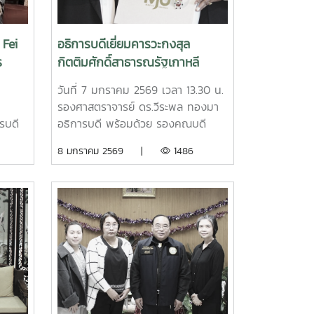
หม่ ใน
ก้าวหน้าในการจัดตั้งฐานปฏิบัติการ
าน
International Talent Circulation
็น
Base (INTECT Base) ณ
 Fei
อธิการบดีเยี่ยมคารวะกงสุล
มหาวิทยาลัยแม่โจ้ จังหวัดเชียงใหม่
ร
กิตติมศักดิ์สาธารณรัฐเกาหลี
านที่
INTECT Base เป็นหน่วยงานที่จัดตั้ง
ประจำจังหวัดเชียงใหม่ เนื่องใน
้ในการ
ขึ้นโดยกระทรวงศึกษาธิการไต้หวัน
วันที่ 7 มกราคม 2569 เวลา 13.30 น.
โอกาสสวัสดีปีใหม่ 2569
(MOE) เพื่อเป็นหน่วยงานในการขับ
า
รองศาสตราจารย์ ดร.วีระพล ทองมา
เคลื่อน โครงการ International
รบดี
อธิการบดี พร้อมด้วย รองคณบดี
Industrial Talents Education
วิทยาลัยนานาชาติ และบุคลากรกอง
8 มกราคม 2569 |
1486
Special Program (INTENSE
ยาลัย
วิเทศสัมพันธ์ เข้าพบ คุณวัชระ ตัน
Program) ซึ่งเป็นโครงการความร่วม
iate
ตรานนท์ กงสุลกิตติมศักดิ์สาธารณรัฐ
มือพิเศษระหว่างกระทรวงศึกษาธิการ
เกาหลี ประจำจังหวัดเชียงใหม่ เพื่อ
ไต้หวัน (MOE) ร่วมกับภาค
้
เยี่ยมคารวะเนื่องในโอกาสสวัสดีปีใหม่
อุตสาหกรรมและมหาวิทยาลัยชั้นนำใน
ัยแม่
25697 January 2026, Associate
ไต้หวัน เพื่อดึงดูดผู้มีความสามารถ
มมือ
Professor Dr. Weerapon Thongma,
จากนานาชาติให้ไปศึกษาต่อและสร้าง
ริม
President of Maejo University,
โอกาสในการทำงานในไต้หวัน หลังจาก
ลก
together with Associate Dean of
สำเร็จการศึกษา
International College, and the
International Affairs Officers,