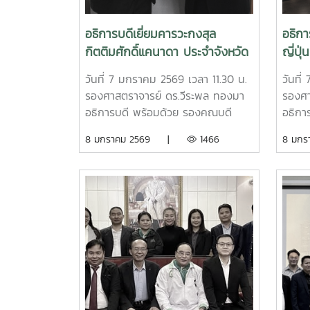
มหาวิทยาลัยแม่โจ้เพื่อหารือและลงนาม
มหาวิท
ความร่วมมือทางวิชาการ (MOU) ใน
มือทา
อธิการบดีเยี่ยมคารวะกงสุล
อธิกา
การแลกเปลี่ยนองค์ความรู้ทางด้าน
การ T
กิตติมศักดิ์แคนาดา ประจำจังหวัด
ญี่ปุ
วิชาการ การวิจัย การแลกเปลี่ยน
Base 
เชียงใหม่ เนื่องในโอกาสสวัสดีปีใหม่
โอกาส
บุคลากรและนักศึกษาระหว่างสอง
เชียง
วันที่ 7 มกราคม 2569 เวลา 11.30 น.
วันที
2569
มหาวิทยาลัยนอกจากนี้ ได้ศึกษาดูงาน
เปลี่
รองศาสตราจารย์ ดร.วีระพล ทองมา
รองศา
และเยี่ยมชมห้องปฏิบัติการด้าน
พัฒนา
อธิการบดี พร้อมด้วย รองคณบดี
อธิกา
นวัตกรรมพลังงานทดแทน Hydrogen
ต้องก
วิทยาลัยนานาชาติ และบุคลากรกอง
วิทยา
8 มกราคม 2569 |
1466
8 มก
Energy และ Power Semiconductor
ประเทศ
วิเทศสัมพันธ์ เข้าพบ คุณจักริน วัง
วิเทศ
ณ วิทยาลัยพลังงานทดแทน
ส่งเส
วิวัฒน์ กงสุลกิตติมศักดิ์แคนาดา
ซารุ 
ระหว่
ประจำจังหวัดเชียงใหม่ เพื่อเยี่ยมคารวะ
เพื่อเ
อุตสา
เนื่องในโอกาสสวัสดีปีใหม่ 2569 พร้อม
ใหม่ 2
นักศึ
กันนี้ ได้มีการหารือความร่วมมือและ
ความร
และกา
สนับสนุนกิจกรรมทางวิชาการของ
การศึ
ไต้หวั
มหาวิทยาลัยแม่โจ้ในด้านต่าง ๆ อาทิ
มหาวิ
เรียนร
การประสานงานกับฝ่ายการศึกษา
ความส
เกษต
สถานเอกอัครราชทูตแคนาดา ประจำ
2026,
วิศวก
ประเทศไทย ในการแนะนำข้อมูลด้านทุน
Weer