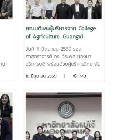
คณบดีและผู้บริหารจาก College
of Agriculture, Guangxi
รัฐ
University สาธารณรัฐประชาชน
วันที่ 11 มิถุนายน 2569 รอง
ัย
จีน เยือนมหาวิทยาลัยแม่โจ้
า
ศาสตราจารย์ ดร. วีระพล ทองมา
นานา
อธิการบดี พร้อมด้วยผู้บริหารวิทยาลัย
ะ
นานาชาติและคณะผลิตกรรม
16 มิถุนายน 2569 |
743
จสอบ
การเกษตร ให้การต้อนรับ Professor
Ji sen Zhang คณบดีและผู้บริหาร
จาก
จาก College of Agriculture,
of
Guangxi University ประเทศ
ฐ
สาธารณรัฐประชาชนจีน ในโอกาส
เยือนมหาวิทยาลัยแม่โจ้ ? เพื่อหารือ
ม
และลงนามความร่วมมือทางวิชาการ
 ร่วม
(MOU) ในการดำเนินกิจกรรมการแลก
อบ
เปลี่ยนบุคลากรและนักศึกษาระหว่าง 2