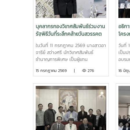
บุคลากรกองวิเทศสัมพันธ์ร่วมงาน
อธิกา
รัฐพิธีวันที่ระลึกคล้ายวันสวรรคต
โครง
"สมเด็จพระนารายณ์มหาราช"
ความ
ในวันที่ 11 กรกฎาคม 2569 นางสาวอา
วันที่
ประจำปี 2569
การส
จารีย์ สว่างศรี นักวิเทศสัมพันธ์
เป็นป
วิชาก
ชำนาญการพิเศษ เป็นผู้แทน
อบรมห
ผู้รั
มหาวิทยาลัยแม่โจ้ ร่วมงานวันรัฐพิธีวัน
ภาษาไ
15 กรกฎาคม 2569 |
276
16 ม
โท
ที่ระลึกคล้ายวันสวรรคต "สมเด็จพระ
เอกสา
นารายณ์มหาราช" ประจำปี 2569 ณ
แก่ผู
ห้องประชุมเฉลิมพระเกียรติ 80
สาขาก
พรรษา ศูนย์ราชการจังหวัดเชียงใหม่
ใต้แผ
พัฒนา
ศิลปศา
การส
ความร
การต่