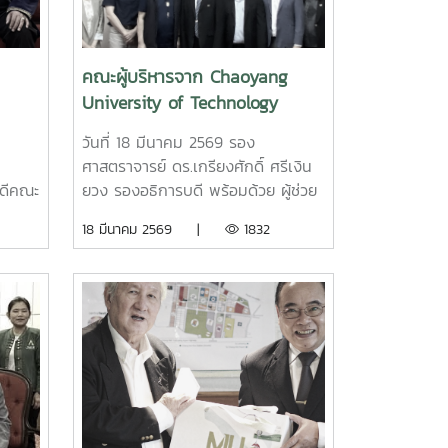
(IQS)
มหาวิทยาลัย
ี่ยน
ยนแลก
คณะผู้บริหารจาก Chaoyang
ัฒนา
University of Technology
ชาการ
นการ
ไต้หวัน หารือความก้าวหน้าในการ
าบัน
วันที่ 18 มีนาคม 2569 รอง
จัดตั้งฐานปฏิบัติการ
า
ศาสตราจารย์ ดร.เกรียงศักดิ์ ศรีเงิน
International Talent
ศาสตร์
ดีคณะ
ยวง รองอธิการบดี พร้อมด้วย ผู้ช่วย
Circulation Base (INTECT
ร และ
อธิการบดี คณบดีคณะวิศวกรรมและ
18 มีนาคม 2569 |
1832
Base)
้การ
อุตสาหกรรมเกษตร คณบดีวิทยาลัย
g รอง
นานาชาติ ผู้อำนวยการสำนักบริหาร
และพัฒนาวิชาการ และผู้บริหาร
อาจารย์วิทยาลัยนานาชาติ ให้การ
ือน
ต้อนรับ Dr. Wen-Goang Yang รอง
ม
อธิการบดี พร้อมผู้บริหารจาก
การ
Chaoyang University of
tion
Technology ไต้หวัน ในโอกาสเยือน
มหาวิทยาลัยแม่โจ้เพื่อหารือความ