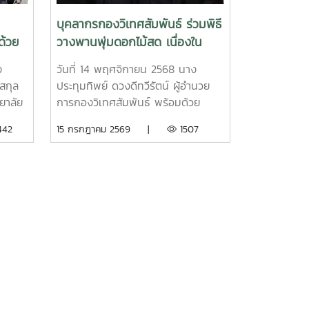
ty,
an of
บุคลากรกองวิเทศสัมพันธ์ ร่วมพิธี
the
ด้วย
วางพานพุ่มดอกไม้สด เนื่องใน
s
e
วันพระบิดาแห่งฝนหลวง ประจำปี
ted
ง
วันที่ 14 พฤศจิกายน 2568 นาง
ระเทศ
2568
he
สกุล
ประทุมทิพย์ ดวงดีทวีรัตน์ ผู้อำนวย
ม่โจ้
in
ยาลัย
การกองวิเทศสัมพันธ์ พร้อมด้วย
nsul
ณะ
บุคลากรกองวิเทศสัมพันธ์ ร่วมพิธีวาง
442
15 กรกฎาคม 2569 |
1507
he
ดีคณะ
พานพุ่มดอกไม้สด เนื่องในวันพระบิดา
 and
กรทาง
แห่งฝนหลวง ประจำปี 2568 เพื่อน้อม
tions
ิ ผู้
รำลึกในพระมหากรุณาธิคุณของ
and
พระบาทสมเด็จพระบรมชนกาธิเบศร
ina.
้
มหาภูมิพลอดุลยเดชมหาราช บรมนาถ
นา
บพิตร “พระบิดาแห่งฝนหลวง” ณ
min S.
ห้องราชพฤกษ์ อาคารนิทรรศการ 1
ลัย
อุทยานหลวงราชพฤกษ์ ตำบลแม่เหียะ
a
อำเภอเมืองเชียงใหม่ จังหวัดเชียงใหม่
y
เพื่อน้อมรำลึกในพระมหากรุณาธิคุณ
ทางมา
ของพระบาทสมเด็จพระบรมชนกาธิเบ