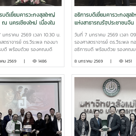
ยาลัยแม่โจ้เพื่อหารือความร่วม
งวิชาการในการจัดตั้งฐานปฏิบัติ
รบดีเยี่ยมคารวะกงสุลใหญ่
อธิการบดีเยี่ยมคารวะกงสุลใ
aiwan-Thailand INTECT
่น ณ นครเชียงใหม่ เนื่องใน
แห่งสาธารณรัฐประชาชนจีน
ณ มหาวิทยาลัยแม่โจ้ จังหวัด
สวัสดีปีใหม่ 2569
ประจำเชียงใหม่ เนื่องในโอกา
ใหม่ โดยจะเป็นศูนย์กลางการแลก
่ 7 มกราคม 2569 เวลา 10.30 น.
วันที่ 7 มกราคม 2569 เวลา 09
สวัสดีปีใหม่ 2569
ยนความรู้ เทคโนโลยี และการ
สตราจารย์ ดร.วีระพล ทองมา
รองศาสตราจารย์ ดร.วีระพล ท
บุคลากรให้สอดคล้องกับความ
รบดี พร้อมด้วย รองคณบดี
อธิการบดี พร้อมด้วย รองคณบ
ารของตลาดแรงงานระหว่าง
ลัยนานาชาติ และบุคลากรกอง
วิทยาลัยนานาชาติ และบุคลากร
ราคม 2569 |
1486
8 มกราคม 2569 |
1451
ในปัจจุบัน ซึ่งมีเป้าหมายเพื่อ
สัมพันธ์ เข้าพบ คุณฮาราดะ มา
วิเทศสัมพันธ์ เข้าพบ คุณเฉิน ไห
ริมความร่วมมือด้านการศึกษา
กงสุลใหญ่ญี่ปุ่น ณ นครเชียงใหม่
กงสุลใหญ่แห่งสาธารณรัฐประช
างสถาบันการศึกษาและภาค
ยี่ยมคารวะเนื่องในโอกาสสวัสดีปี
ประจำเชียงใหม่ เพื่อเยี่ยมคารวะเ
หกรรมในการบ่มเพาะและพัฒนา
569 พร้อมกันนี้ ได้มีการหารือ
ในโอกาสสวัสดีปีใหม่ 2569 พร้อม
กษาที่มีศักยภาพในการศึกษาต่อ
่วมมือและสนับสนุนกิจกรรมด้าน
ได้มีการหารือความร่วมมือและสน
รสร้างโอกาสในการทำงานใน
กษาระหว่างมหาวิทยาลัยแม่โจ้และ
กิจกรรมด้านการศึกษาระหว่าง
น นอกจากนี้ ได้เยี่ยมชมฐาน
ทยาลัยในประเทศญี่ปุ่น และสาน
มหาวิทยาลัยแม่โจ้และมหาวิทยาล
ู้และปฏิบัติงานด้านวิศวกรรม
ัมพันธ์ในด้านต่าง ๆ7 January
ประเทศสาธารณรัฐประชาชนจีน
รและวิศวกรรมอาหาร คณะ
 Associate Professor Dr.
January 2026, Associate
รรมและอุตสาหกรรมเกษตร
apon Thongma, President of
Professor Dr. Weerapon Th