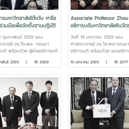
นผู้แทนจากกรมความร่วมมือ
มหาวิทยาลัยแม่โจ้ จังหวัดเชียงใ
างประเทศ กระทรวงการต่าง
โอกาสนี้ ได้เยี่ยมชมห้องสำนักง
ศ เข้าร่วมพิธีเปิดการฝึกอบรมฯ
อาคารช่วงเกษตรศิลป์ เพื่อใช้เป
ิหารมหาวิทยาลัยไต้หวัน หารือ
Associate Professor Zhou
ปฐมนิเทศ และชี้แจงกฎระเบียบ
สำนักงาน INTECT Base
่วมมือเพื่อจัดตั้งฐานปฏิบัติ
อธิการบดีมหาวิทยาลัยชินวัต
ทุน การฝึกอบรมฯ ครั้งนี้ มี
มหาวิทยาลัยแม่โจ้ พร้อมกับดูสถ
Taiwan-Thailand INTECT
พร้อมคณะผู้บริหาร เยือน
บทุนรัฐบาลไทยจากสาธารณรัฐ
ศูนย์กีฬาทศมินทรบพิตร เพื่อใช
่ 3 กุมภาพันธ์ 2569 รอง
วันที่ 19 มกราคม 2569 รอง
ณ มหาวิทยาลัยแม่โจ้
มหาวิทยาลัยแม่โจ้
ธิปไตยประชาชนลาว เข้าร่วมการ
จัดนิทรรศการการศึกษา
าจารย์ ดร.วีระพล ทองมา
ศาสตราจารย์ ดร.วีระพล ทองม
ม ทั้งสิ้น 20 ราย ในระหว่างวัน
บดี พร้อมด้วย ผู้ช่วยอธิการบดี
อธิการบดี พร้อมด้วย รองอธิกา
8 พฤษภาคม -? 18 มิถุนายน
ีคณะวิศวกรรมและอุตสาหกรรม
ผู้ช่วยอธิการบดี คณบดีวิทยาลัย
มภาพันธ์ 2569 |
2069
19 มกราคม 2569 |
2077
ณ คณะศิลปศาสตร์มหาวิทยาลัย
 และรองคณบดีวิทยาลัย
บริหารศาสตร์ และรองคณบดีวิท
 จังหวัดเชียงใหม่ ทั้งนี้ ภายหลัง
าติ ให้การต้อนรับ Dr. Sung-
นานาชาติ ให้การต้อนรับ Assoc
สิ้นการฝึกอบรมเตรียมความ
su รองอธิการบดี Chaoyang
Professor Zhou Fei อธิการบดี
 ผู้รับทุนจะเข้าศึกษาต่อใน
rsity of Technology, Dr. Ru-
มหาวิทยาลัยชินวัตร พร้อมคณะผู
ทยาลัยของแต่ละบุคคลต่อไป
hih ผู้อำนวยการกอง
บริหาร ในโอกาสเยือนมหาวิทยาล
สัมพันธ์ National Pingtung
โจ้ เพื่อหารือและลงนามความร่ว
rsity of Science and
ทางวิชาการ (MOU) ในการส่งเส
ology พร้อมผู้บริหารและผู้
กิจกรรมทางด้านวิชาการ การแ
รโครงการ Taiwan-Thailand
เปลี่ยนองค์ความรู้
T Base ในโอกาสเยือน