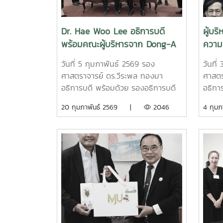
ระหว่างสองสถาบัน
? เป็
ระหว่
ประเท
Dr. Hae Woo Lee อธิการบดี
ผู้บร
พร้อม
พร้อมคณะผู้บริหารจาก Dong-A
ความร
การรับ
University ประเทศสาธารณรัฐ
การ 
ผู้รั
วันที่ 5 กุมภาพันธ์ 2569 รอง
วันที
เกาหลี เยือนมหาวิทยาลัยแม่โจ้
Base 
ประชา
ศาสตราจารย์ ดร.วีระพล ทองมา
ศาสตร
ฝึกอบร
อธิการบดี พร้อมด้วย รองอธิการบดี
อธิการ
ที่ 1
คณบดีวิทยาลัยนานาชาติ คณบดีคณะ
คณบด
20 กุมภาพันธ์ 2569 |
2046
4 กุ
2569 
ศิลปศาสตร์ รองคณบดีคณะวิศวกรรม
เกษตร
แม่โจ้
และอุตสาหกรรมเกษตร รองคณบดี
นานาช
เสร็จ
คณะบริหารธุรกิจ รองคณบดีวิทยาลัย
Chi H
พร้อมฯ
พลังงานทดแทน รองคณบดีวิทยาลัย
Unive
มหาวิ
นานาชาติ ผู้ช่วยคณบดีวิทยาลัย
Chu S
นานาชาติ และผู้เชี่ยวชาญชาวต่าง
วิเทศ
ประเทศ ให้การต้อนรับ Dr. Hae Woo
Unive
Lee อธิการบดี พร้อมคณะผู้บริหาร
Techn
จาก Dong-A University ประเทศ
จัดกา
สาธารณรัฐเกาหลี ในโอกาสเยือน
INTEC