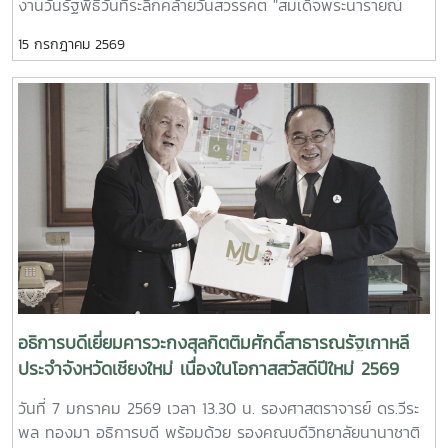
งานวันรัฐพิธีวันที่ระลึกคล้ายวันสวรรคต "สมเด็จพระนารายณ์
มหาราช" ประจำปี 2569 ณ ห้องประชุมเฉลิมพระเกียรติ 80
15 กรกฎาคม 2569
พรรษา ศูนย์ราชการจังหวัดเชียงใหม่
อธิการบดีเยี่ยมคารวะกงสุลกิตติมศักดิ์สาธารณรัฐเกาหลี
ประจำจังหวัดเชียงใหม่ เนื่องในโอกาสสวัสดีปีใหม่ 2569
วันที่ 7 มกราคม 2569 เวลา 13.30 น. รองศาสตราจารย์ ดร.วีระ
พล ทองมา อธิการบดี พร้อมด้วย รองคณบดีวิทยาลัยนานาชาติ