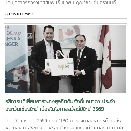
และบุคลากรกองวิเทศสัมพันธ์ เข้าพบ คุณวัชระ ตันตรานนท์
กงสุลกิตติมศักดิ์สาธารณรัฐเกาหลี ประจำจังหวัดเชียงใหม่ เพื่อ
8 มกราคม 2569
เยี่ยมคารวะเนื่องในโอกาสสวัสดีปีใหม่ 25697 January 2026,
Associate Professor Dr. Weerapon Thongma, President
of Maejo University, together with Associate Dean of
International College, and the International Affairs
Officers, Maejo University visited the Republic of Korea
Honorary Consulate in Chiang Mai to greet Honorary
Consul Vatchara Tantranont on the occasion on New
Year Festival 2026.
อธิการบดีเยี่ยมคารวะกงสุลกิตติมศักดิ์แคนาดา ประจำ
จังหวัดเชียงใหม่ เนื่องในโอกาสสวัสดีปีใหม่ 2569
วันที่ 7 มกราคม 2569 เวลา 11.30 น. รองศาสตราจารย์ ดร.วีระ
พล ทองมา อธิการบดี พร้อมด้วย รองคณบดีวิทยาลัยนานาชาติ