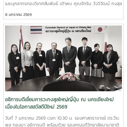
และบุคลากรกองวิเทศสัมพันธ์ เข้าพบ คุณจักริน วังวิวัฒน์ กงสุล
กิตติมศักดิ์แคนาดา ประจำจังหวัดเชียงใหม่ เพื่อเยี่ยมคารวะเนื่อง
8 มกราคม 2569
ในโอกาสสวัสดีปีใหม่ 2569 พร้อมกันนี้ ได้มีการหารือความร่วมมือ
และสนับสนุนกิจกรรมทางวิชาการของมหาวิทยาลัยแม่โจ้ในด้าน
ต่าง ๆ อาทิ การประสานงานกับฝ่ายการศึกษา สถาน
เอกอัครราชทูตแคนาดา ประจำประเทศไทย ในการแนะนำข้อมูล
ด้านทุนการศึกษา การแลกเปลี่ยนนักศึกษา ของประเทศแคนาดา
ให้กับบุคลากรและนักศึกษามหาวิทยาลัยแม่โจ้7 January 2026,
Associate Professor Dr. Weerapon Thongma, President
of Maejo University, together with Associate Dean of
International College, and the International Affairs
Officers, Maejo University visited the Canadian
Honorary Consulate in Chiang Mai to greet Honorary
Consul Jakarin Wangviwat on the occasion on New Year
Festival 2026 and to discuss the academic connections
อธิการบดีเยี่ยมคารวะกงสุลใหญ่ญี่ปุ่น ณ นครเชียงใหม่
between Maejo University and Canadian education.
เนื่องในโอกาสสวัสดีปีใหม่ 2569
วันที่ 7 มกราคม 2569 เวลา 10.30 น. รองศาสตราจารย์ ดร.วีระ
พล ทองมา อธิการบดี พร้อมด้วย รองคณบดีวิทยาลัยนานาชาติ