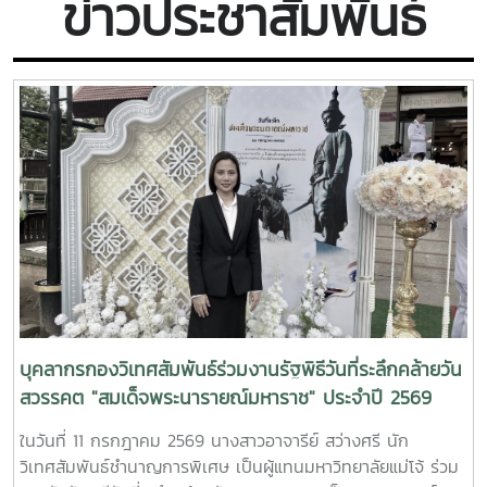
ข่าวประชาสัมพันธ์
กระทรวงศึกษาธิการไต้หวัน (MOE) เพื่อเป็นหน่วยงานในการขับ
เคลื่อน โครงการ International Industrial Talents
Education Special Program (INTENSE Program) ซึ่งเป็น
โครงการความร่วมมือพิเศษระหว่างกระทรวงศึกษาธิการไต้หวัน
(MOE) ร่วมกับภาคอุตสาหกรรมและมหาวิทยาลัยชั้นนำในไต้หวัน
เพื่อดึงดูดผู้มีความสามารถจากนานาชาติให้ไปศึกษาต่อและสร้าง
โอกาสในการทำงานในไต้หวัน หลังจากสำเร็จการศึกษา
บุคลากรกองวิเทศสัมพันธ์ร่วมงานรัฐพิธีวันที่ระลึกคล้ายวัน
สวรรคต "สมเด็จพระนารายณ์มหาราช" ประจำปี 2569
ในวันที่ 11 กรกฎาคม 2569 นางสาวอาจารีย์ สว่างศรี นัก
วิเทศสัมพันธ์ชำนาญการพิเศษ เป็นผู้แทนมหาวิทยาลัยแม่โจ้ ร่วม