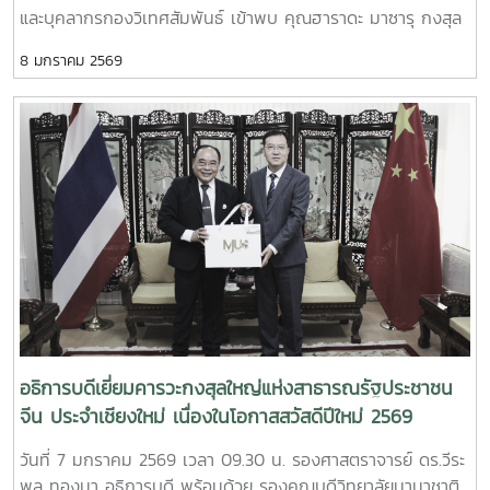
และบุคลากรกองวิเทศสัมพันธ์ เข้าพบ คุณฮาราดะ มาซารุ กงสุล
ใหญ่ญี่ปุ่น ณ นครเชียงใหม่ เพื่อเยี่ยมคารวะเนื่องในโอกาสสวัสดีปี
8 มกราคม 2569
ใหม่ 2569 พร้อมกันนี้ ได้มีการหารือความร่วมมือและสนับสนุน
กิจกรรมด้านการศึกษาระหว่างมหาวิทยาลัยแม่โจ้และมหาวิทยาลัย
ในประเทศญี่ปุ่น และสานความสัมพันธ์ในด้านต่าง ๆ7 January
2026, Associate Professor Dr. Weerapon Thongma,
President of Maejo University, together with Associate
Dean of International College, and the International
Affairs Officers from Maejo University visited the
Consulate General of Japan in Chiang Mai to greet the
Consul General HARADA Masaru on the occasion of New
Year 2026 and to discuss academic connections
between Maejo University and Japan.
อธิการบดีเยี่ยมคารวะกงสุลใหญ่แห่งสาธารณรัฐประชาชน
จีน ประจำเชียงใหม่ เนื่องในโอกาสสวัสดีปีใหม่ 2569
วันที่ 7 มกราคม 2569 เวลา 09.30 น. รองศาสตราจารย์ ดร.วีระ
พล ทองมา อธิการบดี พร้อมด้วย รองคณบดีวิทยาลัยนานาชาติ