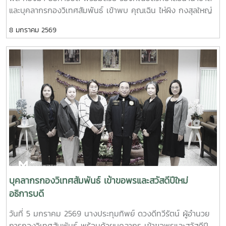
และบุคลากรกองวิเทศสัมพันธ์ เข้าพบ คุณเฉิน ไห่ผิง กงสุลใหญ่
แห่งสาธารณรัฐประชาชนจีน ประจำเชียงใหม่ เพื่อเยี่ยมคารวะ
8 มกราคม 2569
เนื่องในโอกาสสวัสดีปีใหม่ 2569 พร้อมกันนี้ ได้มีการหารือความ
ร่วมมือและสนับสนุนกิจกรรมด้านการศึกษาระหว่างมหาวิทยาลัยแม่
โจ้และมหาวิทยาลัยในประเทศสาธารณรัฐประชาชนจีน7 January
2026, Associate Professor Dr. Weerapon Thongma,
President of Maejo University, together with Associate
Dean of International College, and the International
Affairs Officers from Maejo University visited the
Consulate General of the People’s Republic of China in
Chiang Mai to greet the Consul General Chen Haiping
on the occasion of New Year 2026 and to discuss
academic connections between Maejo University and
the People’s Republic of China.
บุคลากรกองวิเทศสัมพันธ์ เข้าขอพรและสวัสดีปีใหม่
อธิการบดี
วันที่ 5 มกราคม 2569 นางประทุมทิพย์ ดวงดีทวีรัตน์ ผู้อำนวย
การกองวิเทศสัมพันธ์ พร้อมด้วยบุคลากร เข้าขอพรและสวัสดีปี