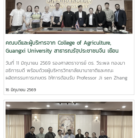
และมาตรฐานผลิตภัณฑ์ (IQS) และ คณะศิลปศาสตร์
คณบดีและผู้บริหารจาก College of Agriculture,
Guangxi University สาธารณรัฐประชาชนจีน เยือน
มหาวิทยาลัยแม่โจ้
วันที่ 11 มิถุนายน 2569 รองศาสตราจารย์ ดร. วีระพล ทองมา
อธิการบดี พร้อมด้วยผู้บริหารวิทยาลัยนานาชาติและคณะ
ผลิตกรรมการเกษตร ให้การต้อนรับ Professor Ji sen Zhang
คณบดีและผู้บริหาร จาก College of Agriculture, Guangxi
16 มิถุนายน 2569
University ประเทศสาธารณรัฐประชาชนจีน ในโอกาสเยือน
มหาวิทยาลัยแม่โจ้ ? เพื่อหารือและลงนามความร่วมมือทางวิชาการ
(MOU) ในการดำเนินกิจกรรมการแลกเปลี่ยนบุคลากรและ
นักศึกษาระหว่าง 2 มหาวิทยาลัย