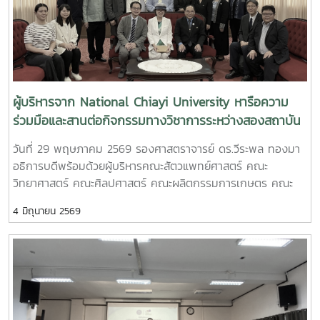
ผู้บริหารจาก National Chiayi University หารือความ
ร่วมมือและสานต่อกิจกรรมทางวิชาการระหว่างสองสถาบัน
วันที่ 29 พฤษภาคม 2569 รองศาสตราจารย์ ดร.วีระพล ทองมา
อธิการบดีพร้อมด้วยผู้บริหารคณะสัตวแพทย์ศาสตร์ คณะ
วิทยาศาสตร์ คณะศิลปศาสตร์ คณะผลิตกรรมการเกษตร คณะ
เทคโนโลยีสัตวศาสตร์และเทคโนโลยี วิทยาลัยนานาชาติ และ
4 มิถุนายน 2569
วิทยาลัยพลังงานทดแทน ให้การต้อนรับ Dr. Yuen-Chun Huang
รองอธิการบดี และผู้บริหารจาก National Chiayi University
ไต้หวัน ในโอกาสเรียนมหาวิทยาลัยแม่โจ้เพื่อหารือความร่วมมือและ
สานต่อกิจกรรมทางวิชาการระหว่างสองสถาบัน