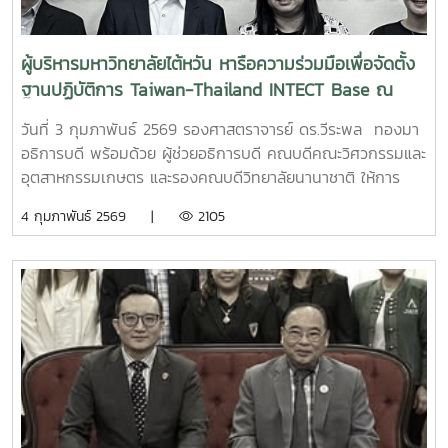
Semiconductor ณ วิทยาลัยพลังงานทดแทน
ผู้บริหารมหาวิทยาลัยไต้หวัน หารือความร่วมมือเพื่อจัดตั้ง
ฐานปฏิบัติการ Taiwan-Thailand INTECT Base ณ
มหาวิทยาลัยแม่โจ้
วันที่ 3 กุมภาพันธ์ 2569 รองศาสตราจารย์ ดร.วีระพล ทองมา
อธิการบดี พร้อมด้วย ผู้ช่วยอธิการบดี คณบดีคณะวิศวกรรมและ
อุตสาหกรรมเกษตร และรองคณบดีวิทยาลัยนานาชาติ ให้การ
ต้อนรับ Dr. Sung-Chi Hsu รองอธิการบดี Chaoyang
4 กุมภาพันธ์ 2569 |
2105
University of Technology, Dr. Ru-Chu Shih ผู้อำนวยการก
องวิเทศสัมพันธ์ National Pingtung University of Science
and Technology พร้อมผู้บริหารและผู้จัดการโครงการ Taiwan-
Thailand INTECT Base ในโอกาสเยือนมหาวิทยาลัยแม่โจ้เพื่อ
หารือความร่วมมือทางวิชาการในการจัดตั้งฐานปฏิบัติการ
Taiwan-Thailand INTECT Base ณ มหาวิทยาลัยแม่โจ้ จังหวัด
เชียงใหม่ โดยจะเป็นศูนย์กลางการแลกเปลี่ยนความรู้ เทคโนโลยี
และการพัฒนาบุคลากรให้สอดคล้องกับความต้องการของตลาด
แรงงานระหว่างประเทศในปัจจุบัน ซึ่งมีเป้าหมายเพื่อส่งเสริม
ความร่วมมือด้านการศึกษาระหว่างสถาบันการศึกษาและภาค