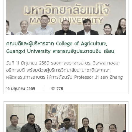
ด้านวิชาการร่วมกันนอกจากนี้ ได้เยี่ยมชมสถาบันตรวจสอบ
คุณภาพและมาตรฐานผลิตภัณฑ์ (IQS) และ คณะศิลปศาสตร์
คณบดีและผู้บริหารจาก College of Agriculture,
Guangxi University สาธารณรัฐประชาชนจีน เยือน
มหาวิทยาลัยแม่โจ้
วันที่ 11 มิถุนายน 2569 รองศาสตราจารย์ ดร. วีระพล ทองมา
อธิการบดี พร้อมด้วยผู้บริหารวิทยาลัยนานาชาติและคณะ
ผลิตกรรมการเกษตร ให้การต้อนรับ Professor Ji sen Zhang
คณบดีและผู้บริหาร จาก College of Agriculture, Guangxi
16 มิถุนายน 2569 |
778
University ประเทศสาธารณรัฐประชาชนจีน ในโอกาสเยือน
มหาวิทยาลัยแม่โจ้ ? เพื่อหารือและลงนามความร่วมมือทาง
วิชาการ (MOU) ในการดำเนินกิจกรรมการแลกเปลี่ยนบุคลากร
และนักศึกษาระหว่าง 2 มหาวิทยาลัย