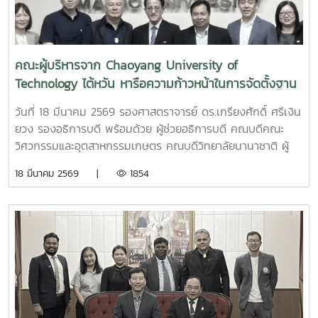
คณะผู้บริหารจาก Chaoyang University of
Technology ไต้หวัน หารือความก้าวหน้าในการจัดตั้งฐาน
ปฏิบัติการ International Talent Circulation Base
วันที่ 18 มีนาคม 2569 รองศาสตราจารย์ ดร.เกรียงศักดิ์ ศรีเงิน
(INTECT Base)
ยวง รองอธิการบดี พร้อมด้วย ผู้ช่วยอธิการบดี คณบดีคณะ
วิศวกรรมและอุตสาหกรรมเกษตร คณบดีวิทยาลัยนานาชาติ ผู้
อำนวยการสำนักบริหารและพัฒนาวิชาการ และผู้บริหาร อาจารย์
18 มีนาคม 2569 |
1854
วิทยาลัยนานาชาติ ให้การต้อนรับ Dr. Wen-Goang Yang รอง
อธิการบดี พร้อมผู้บริหารจาก Chaoyang University of
Technology ไต้หวัน ในโอกาสเยือนมหาวิทยาลัยแม่โจ้เพื่อหารือ
ความก้าวหน้าในการจัดตั้งฐานปฏิบัติการ International Talent
Circulation Base (INTECT Base) ณ มหาวิทยาลัยแม่โจ้
จังหวัดเชียงใหม่ INTECT Base เป็นหน่วยงานที่จัดตั้งขึ้นโดย
กระทรวงศึกษาธิการไต้หวัน (MOE) เพื่อเป็นหน่วยงานในการขับ
เคลื่อน โครงการ International Industrial Talents
Education Special Program (INTENSE Program) ซึ่งเป็น