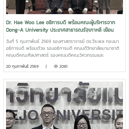
โครงการความร่วมมือพิเศษระหว่างกระทรวงศึกษาธิการไต้หวัน
(MOE) ร่วมกับภาคอุตสาหกรรมและมหาวิทยาลัยชั้นนำในไต้หวัน
เพื่อดึงดูดผู้มีความสามารถจากนานาชาติให้ไปศึกษาต่อและสร้าง
Dr. Hae Woo Lee อธิการบดี พร้อมคณะผู้บริหารจาก
โอกาสในการทำงานในไต้หวัน หลังจากสำเร็จการศึกษา
Dong-A University ประเทศสาธารณรัฐเกาหลี เยือน
มหาวิทยาลัยแม่โจ้
วันที่ 5 กุมภาพันธ์ 2569 รองศาสตราจารย์ ดร.วีระพล ทองมา
อธิการบดี พร้อมด้วย รองอธิการบดี คณบดีวิทยาลัยนานาชาติ
คณบดีคณะศิลปศาสตร์ รองคณบดีคณะวิศวกรรมและ
อุตสาหกรรมเกษตร รองคณบดีคณะบริหารธุรกิจ รองคณบดี
20 กุมภาพันธ์ 2569 |
2081
วิทยาลัยพลังงานทดแทน รองคณบดีวิทยาลัยนานาชาติ ผู้ช่วย
คณบดีวิทยาลัยนานาชาติ และผู้เชี่ยวชาญชาวต่างประเทศ ให้การ
ต้อนรับ Dr. Hae Woo Lee อธิการบดี พร้อมคณะผู้บริหาร จาก
Dong-A University ประเทศสาธารณรัฐเกาหลี ในโอกาสเยือน
มหาวิทยาลัยแม่โจ้เพื่อหารือและลงนามความร่วมมือทางวิชาการ
(MOU) ในการแลกเปลี่ยนองค์ความรู้ทางด้านวิชาการ การวิจัย
การแลกเปลี่ยนบุคลากรและนักศึกษาระหว่างสองมหาวิทยาลัย
นอกจากนี้ ได้ศึกษาดูงานและเยี่ยมชมห้องปฏิบัติการด้าน
นวัตกรรมพลังงานทดแทน Hydrogen Energy และ Power