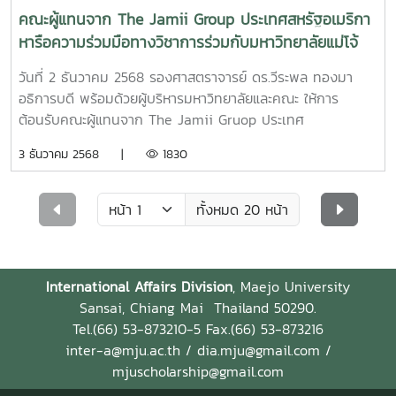
คณะผู้แทนจาก The Jamii Group ประเทศสหรัฐอเมริกา
หารือความร่วมมือทางวิชาการร่วมกับมหาวิทยาลัยแม่โจ้
วันที่ 2 ธันวาคม 2568 รองศาสตราจารย์ ดร.วีระพล ทองมา
อธิการบดี พร้อมด้วยผู้บริหารมหาวิทยาลัยและคณะ ให้การ
ต้อนรับคณะผู้แทนจาก The Jamii Gruop ประเทศ
สหรัฐอเมริกา ในโอกาสเดินทางมาเยือนมหาวิทยาลัยแม่โจ้เพื่อ
3 ธันวาคม 2568 |
1830
หารือความร่วมมือทางวิชาการในการแลกเปลี่ยนองค์ความรู้
นวัตกรรมและเทคโนโลยีด้านวิชาการเกษตร ซึ่ง The Jamii
Group พร้อมที่จะสนับสนุนมหาวิทยาลัยแม่โจ้และบุคลากรในการ
ทั้งหมด 20 หน้า
ดำเนินงานเพื่อพัฒนาความร่วมมือทางวิชาการร่วมกันในอนาคต
International Affairs Division
, Maejo University
Sansai, Chiang Mai
Thailand 50290.
T
el.(66) 53-873210-5 Fax.(66) 53-873216
inter-a@mju.ac.th / dia.mju@gmail.com /
mjuscholarship@gmail.com